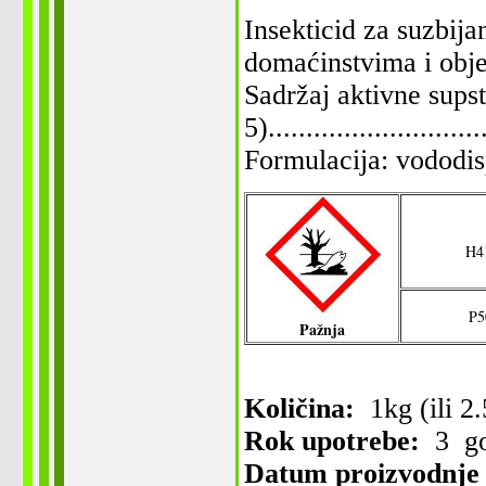
Insekticid za suzbija
domaćinstvima i obje
Sadržaj aktivne su
5).......................
Formulacija: vododis
H4
P5
Pažnja
Količina:
1kg (ili 2
Rok upotrebe:
3 go
Datum proizvodnje i