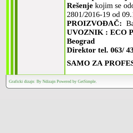
Rešenje
kojim se od
2801/2016-19 od 09.
PROIZVOĐAČ:
Ba
UVOZNIK : ECO PES
Beograd
Direktor tel. 063/ 4
SAMO ZA PROFE
PROČITATI UPUT
Graficki dizajn: By Ndizajn
Powered by GetSimple
.
U
Namena:
K-Othri
zatvorenom prostoru 
- gmižićih insekata