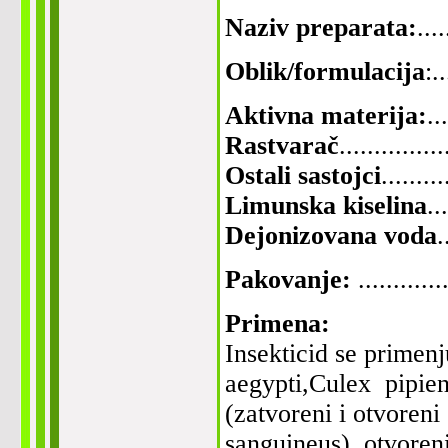
Naziv preparata:
..
Oblik/formulacija
:.
Aktivna materija:
..
Rastvarač
.............
Ostali sastojci
........
Limunska kiselina
..
Dejonizovana voda
.
Pakovanje:
............
Primena:
Insekticid se primen
aegypti,Culex pipie
(zatvoreni i otvoreni
sanguineus) otvoreni