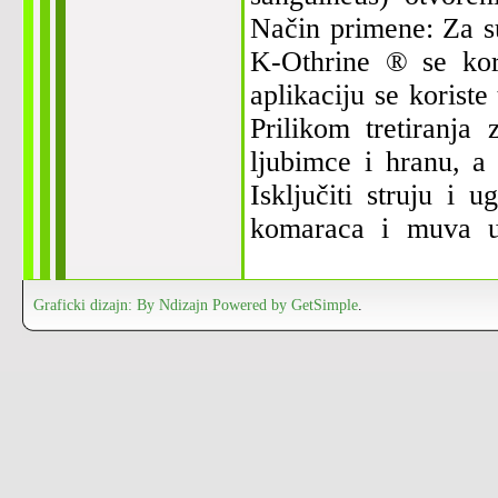
Način primene: Za su
K-Othrine ® se kor
aplikaciju se korist
Prilikom tretiranja
ljubimce i hranu, a
Isključiti struju i 
komaraca i muva u 
preparata u odnosu 1
hektaru. .Za suz
Graficki dizajn: By Ndizajn
Powered by GetSimple
.
postupkom,napraviti 
zatvorenom prost
termalnog zamagljiva
sa vodom, primenjuje
Oznake rizika:
......